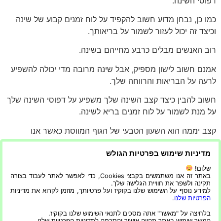
דפוסי השינה.
כמו כן, נבחן מדוע חשוב להקפיד על לוח זמנים קבוע של שינה
וכיצד זה יכול לעזור לשמור על בריאותך.
רוב האנשים מבלים כרבע מחייהם בשינה.
אמנם חשוב לישון מספיק, אבל שינה מרובה מדי יכולה להשפיע
לרעה על הבריאות והרווחה שלך.
חשוב להבין כיצד קצב השינה שלך משפיע על דפוסי השינה שלך
על מנת לשמור על לוח זמנים בריא לשינה.
קצב יממה הוא השעון הטבעי של הגוף המווסת כאשר אנו
מרגישים ישנוניים או אנרגטיים במהלך היום
מדיניות שימוש בפרטיות הגולש
עקב הורמונים המשתחררים בזמנים מסוימים.
שלום!
באתר זה אנו משתמשים בקבצי Cookies, כדי לאפשר לאתר לעבוד בצורה
שיבוש מחזור טבעי זה עלול להוביל להפרעות קצב, שעלולות
תקינה ולשפר את חוויית הגלישה שלך.
למידע נוסף על השימוש שלנו בקוקיז ועל פרטיותך, מוזמן לקרוא את מדיניות
לגרום לעייפות ובעיות בריאותיות אחרות.
הפרטיות שלנו
.
כדי לשמור על עצמך בריא ומלא אנרגיה, עדיף להקפיד על 7-9
בלחיצה על "מאשר" אתה מסכים לתנאי השימוש שלנו בקוקיז.
המשך שימוש באתר מהווה אישור והסכמה למדיניות הפרטיות שלנו.