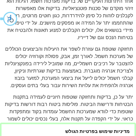
אחד היתרונות העיקריים של בדיקות מערכות חשמל רגילות הוא
זיהוי מוקדם של סכנות פוטנציאליות. בדיקות אלו מאפשרות
לקבלנים לזהות כל סימן להידרדרות, כגון חוטים מרוטים, רכיבים
שהתחממו יתר על המידה או מפסקים מיושנים. על ידי טיפול
מיידי בנושאים אלו, יכולים הקבלנים למנוע תאונות ולהבטיח את
בטיחות הנכס וגם של דייריו.
תחזוקה שוטפת גם עוזרת לשפר את היעילות והביצועים הכוללים
של מערכות חשמל. לאורך זמן, אבק, פסולת וקורוזיה יכולים
להצטבר על רכיבים חשמליים, מה שמוביל לירידה בפונקציונליות
ולצריכת אנרגיה מוגברת. באמצעות בדיקות שגרתיות וניקיון,
קבלני חשמל יכולים לייעל את ביצועי המערכת, למזער בזבוז
אנרגיה ולהפחית את עלויות השירות עבור בעלי בתים ועסקים.
יתר על כן, בדיקות ותחזוקה שוטפות חיוניים לעמידה בתקנות
הבטיחות ודרישות הביטוח. פוליסות ביטוח רבות דורשות בדיקות
שוטפות כדי לוודא שמערכות החשמל עומדות בקוד ומתפקדות
כראוי. על ידי הקפדה על תקנות אלה, בעלי נכסים יכולים לשמור
על הכיסוי הביטוחי שלהם ולהגן על עצמם מפני בעיות אחריות
מדיניות שימוש בפרטיות הגולש
פוטנציאליות במקרה של תקרית חשמל.