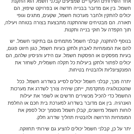
אחד השירותים העיקריים שמציעים קבלני חשמל הוא התקנת
חשמל. בין אם מדובר בבנייה חדשה או בפרויקט שיפוץ, הם
יכולים להתקין ולחבר מערכות חשמל, שקעים, מתגים וגופי
תאורה. הם מבטיחים שההתקנה מתבצעת בצורה בטוחה ויעילה,
תוך הקפדה על חוקי בנייה ותקנות.
בנוסף להתקנה, קבלני חשמל מתמחים גם בתיקוני חשמל. יש
להם את המומחיות לאבחן ולתקן בעיות חשמל, כגון חיווט פגום,
בעיות מפסקים או הפסקות חשמל. עם הידע והניסיון שלהם, הם
יכולים לפתור ולתקן ביעילות כל תקלה חשמלית, לשחזר את
הפונקציונליות ולהבטיח בטיחות.
יתרה מכך, קבלני חשמל יכולים לסייע בשדרוג חשמל. ככל
שהטכנולוגיה מתקדמת, ייתכן שיהיה צורך לשדרג את מערכות
החשמל כדי להכיל מכשירים חדשים או לשפר את יעילות
האנרגיה. בין אם מדובר בשדרוג למערכת בית חכם או החלפת
לוחות חשמל מיושנים, קבלן חשמל מוסמך יכול לספק את
המומחיות הדרושה ולהבטיח תהליך שדרוג חלק.
יתר על כן, קבלני חשמל יכולים להציע גם שירותי תחזוקה.