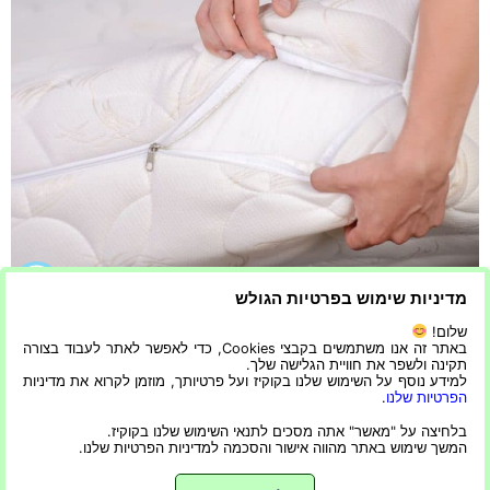
מדיניות שימוש בפרטיות הגולש
מזרונים הם רהיט חיוני לחדר השינה. הם מספקים נוחות, תמיכה
שלום!
ושנת לילה טובה. ישנם סוגים רבים ושונים של מזרונים בשוק,
באתר זה אנו משתמשים בקבצי Cookies, כדי לאפשר לאתר לעבוד בצורה
תקינה ולשפר את חוויית הגלישה שלך.
לכל אחד יתרונות וחסרונות ייחודיים משלו. מגוון המזרנים
למידע נוסף על השימוש שלנו בקוקיז ועל פרטיותך, מוזמן לקרוא את מדיניות
הזמינים יכול להיות עצום וקשה לבחור מהם. להלן רשימה של
הפרטיות שלנו
.
עשר החברות המובילות בענף השינה, כולל מידע על האופן שבו
בלחיצה על "מאשר" אתה מסכים לתנאי השימוש שלנו בקוקיז.
המשך שימוש באתר מהווה אישור והסכמה למדיניות הפרטיות שלנו.
הן מייצרות את המזרנים שלהן ומה מייחד […]