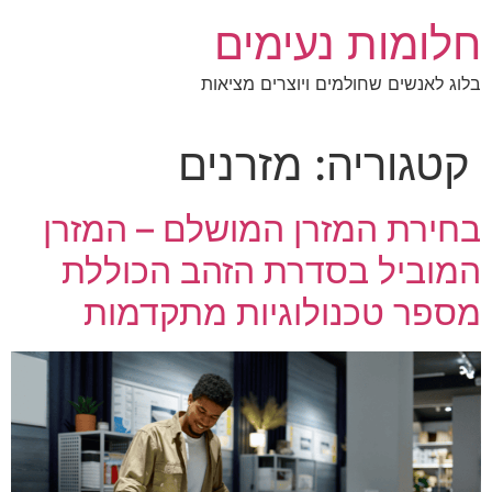
לג
חלומות נעימים
תוכן
בלוג לאנשים שחולמים ויוצרים מציאות
קטגוריה:
מזרנים
בחירת המזרן המושלם – המזרן
המוביל בסדרת הזהב הכוללת
מספר טכנולוגיות מתקדמות