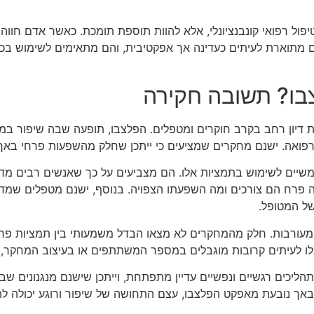
פול רפואי קונבנציונלי, אלא להוות תוספת תומכת. כאשר אדם חווה 
 מתוארת לעיתים כעדינה אך אפקטיבית, והם מתאימים לשימוש בכל גי
בו? תשובה חקירה
יון רחב בקרב חוקרים ומטפלים. הפלצבו, תופעה שבה שיפור במצ
פואה. ישנם מחקרים שמציעים כי ייתכן שחלק מהשפעות פרחי באך 
 ממשיים לשימוש בתמציות אלו. הם מצביעים על כך שאנשים רבים מד
 פרח הם צורכים ומה השפעתו הצפויה. בנוסף, ישנם מטפלים שמדוו
של המטופל.
עורבות. חלק מהמחקרים לא מצאו הבדל משמעותי בין תמציות פרחי
אלו לעיתים קרובות מוגבלים במספר המשתתפים או בעיצוב המחקר
ליכים רגשיים ונפשיים עדיין מתפתחת, וייתכן שישנם מנגנונים 
אך נובעת מאפקט הפלצבו, עצם התחושה של שיפור ורוגע יכולה לה