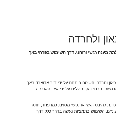
ון ולחרדה
תת מענה רגשי ורוחני. דרך השימוש בפרחי באך
און וחרדה. השיטה פותחה על ידי ד"ר אדוארד באך
רוח והרגשות. פרחי באך פועלים על ידי איזון האנרגיה
וונת להיבט רגשי או נפשי מסוים, כמו פחד, חוסר
פחדים ידועים ותמצית Rock Rose מתאימה למצבי בהלה קיצוניים. השימוש בתמציות נעשה בדרך כלל דרך