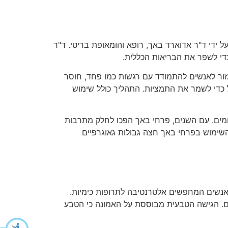
י באך, הידועים גם כתמציות פרחי באך, הם חלק ממערכת טיפול הוליסטית שפותחה בשנות ה-30 של המאה ה-20 על ידי ד"ר אדוארד באך, רופא והומאופת בריטי. ד"ר
כדי לשפר את הבריאות הכללית.
לות לעזור לאנשים להתמודד עם רגשות כמו פחד, חוסר
ל כדי לשמר את התמציות. התהליך כולל שימוש
ומים. עם השנים, פרחי באך הפכו לחלק מתרבות
השימוש בפרחי באך חצה גבולות גאוגרפיים
 אנשים המחפשים אלטרנטיבה לתרופות כימיות.
שם. הגישה הטבעית מבוססת על האמונה כי הטבע