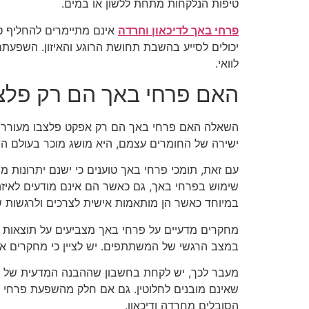
טיפות הנלקחות מתחת ללשון או במים.
פרחי באך לדיכאון וחרדה
אינם מתיימרים להחליף טי
יכולים לסייע בהשבת תחושת הרוגע והאיזון. השפעתם
לוואי.
האם פרחי באך הם רק פלצ
השאלה האם פרחי באך הם רק אפקט פלצבו מעוררת ד
ישירה של החומרים עצמם, היא מושג מוכר בעולם הר
עם זאת, תומכי פרחי באך טוענים כי ישנם יתרונות
שימוש בפרחי באך, גם כאשר הם אינם מודעים לאיזה
במיוחד כאשר הן מותאמות אישית לצרכים ולרגשות 
מחקרים מדעיים על פרחי באך מצביעים על תוצאות מ
במצב הרגשי של המשתתפים. יש לציין כי מחקרים 
מעבר לכך, יש לקחת בחשבון שההבנה המדעית של תה
שאינם מובנים לחלוטין. גם אם חלק מהשפעת פרחי ב
הסובלים מחרדה ודיכאון.